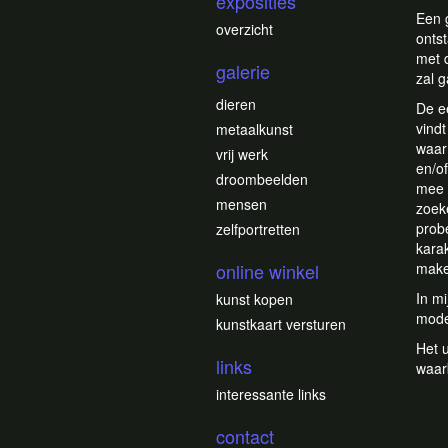
exposities
Een 
overzicht
onts
met 
galerie
zal 
dieren
De e
vindt
metaalkunst
waar
vrij werk
en/of
droombeelden
mee 
mensen
zoek
prob
zelfportretten
kara
online winkel
make
In mi
kunst kopen
mode
kunstkaart versturen
Het u
links
waar
interessante links
contact