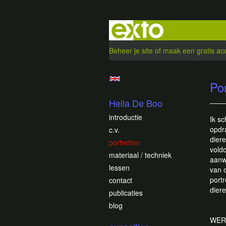
Beheer je site
of
maak een gratis ac
Po
Hella De Boo
introductie
Ik sc
opdr
c.v.
dier
portretten
vold
materiaal / techniek
aanw
lessen
van 
port
contact
diere
publicaties
blog
WER