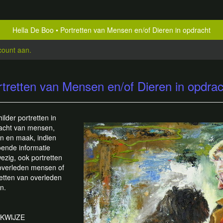
Hella De Boo
Portretten van Mensen en/of Dieren in opdracht
count aan
.
rtretten van Mensen en/of Dieren in opdrac
hilder portretten in
acht van mensen,
en en maak, indien
oende informatie
ezig, ook portretten
overleden mensen of
retten van overleden
n.
KWIJZE