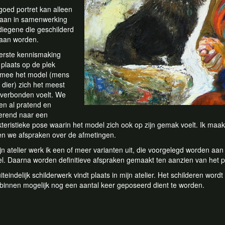
goed portret kan alleen
taan in samenwerking
diegene die geschilderd
gaan worden.
erste kennismaking
 plaats op de plek
mee het model (mens
 dier) zich het meest
verbonden voelt. We
en al pratend en
erend naar een
kteristieke pose waarin het model zich ook op zijn gemak voelt. Ik maa
n we afspraken over de afmetingen.
jn atelier werk ik een of meer varianten uit, die voorgelegd worden aa
l. Daarna worden definitieve afspraken gemaakt ten aanzien van het po
iteindelijk schilderwerk vindt plaats in mijn atelier. Het schilderen wordt
binnen mogelijk nog een aantal keer geposeerd dient te worden.