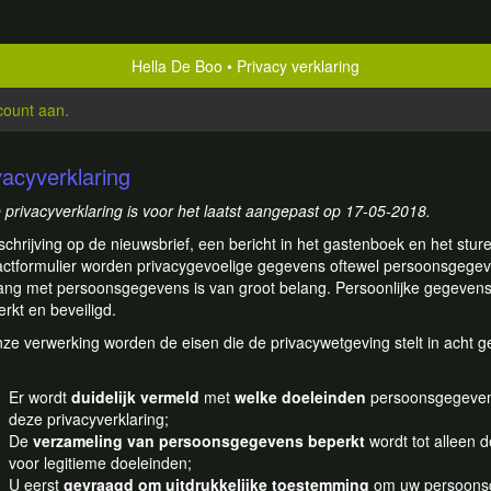
Hella De Boo
Privacy verklaring
count aan
.
vacyverklaring
 privacyverklaring is voor het laatst aangepast op 17-05-2018.
nschrijving op de nieuwsbrief, een bericht in het gastenboek en het stur
actformulier worden privacygevoelige gegevens oftewel persoonsgegev
ng met persoonsgegevens is van groot belang. Persoonlijke gegevens
rkt en beveiligd.
onze verwerking worden de eisen die de privacywetgeving stelt in acht
Er wordt
duidelijk vermeld
met
welke doeleinden
persoonsgegevens
deze privacyverklaring;
De
verzameling van persoonsgegevens beperkt
wordt tot alleen 
voor legitieme doeleinden;
U eerst
gevraagd om uitdrukkelijke toestemming
om uw persoonsg