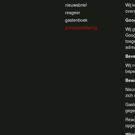
nieuwsbrief
Wij 
over
reageer
gastenboek
Goog
privacyverklaring
Wij 
Goog
toege
adre
Beve
Wij 
bepe
Bewa
Nieu
zich 
Gast
gege
Reac
opges
Wijz