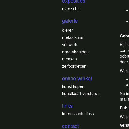
exposities
overzicht
galerie
dieren
Gebr
metaalkunst
vrij werk
Bij h
cont
droombeelden
gebr
mensen
door
zelfportretten
Wij 
online winkel
kunst kopen
kunstkaart versturen
Na i
mail
links
Publ
interessante links
Wij 
contact
Vers