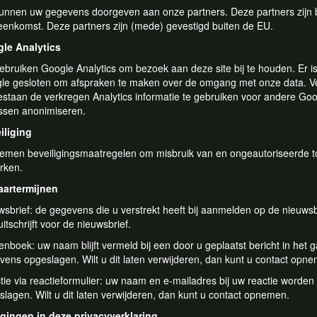
kunnen uw gegevens doorgeven aan onze partners. Deze partners zijn b
eenkomst. Deze partners zijn (mede) gevestigd buiten de EU.
le Analytics
gebruiken Google Analytics om bezoek aan deze site bij te houden. Er
le gesloten om afspraken te maken over de omgang met onze data. Ve
staan de verkregen Analytics informatie te gebruiken voor andere Google
ssen anonimiseren.
iliging
nemen beveiligingsmaatregelen om misbruik van en ongeautoriseerde 
rken.
artermijnen
wsbrief: de gegevens die u verstrekt heeft bij aanmelden op de nieuws
uitschrijft voor de nieuwsbrief.
enboek: uw naam blijft vermeld bij een door u geplaatst bericht in het
vens opgeslagen. Wilt u dit laten verwijderen, dan kunt u contact opn
tie via reactieformulier: uw naam en e-mailadres bij uw reactie worden
lagen. Wilt u dit laten verwijderen, dan kunt u contact opnemen.
igingen in deze privacyverklaring