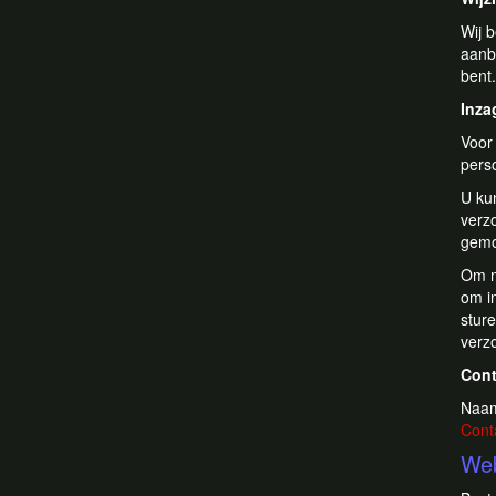
Wij 
aanb
bent.
Inza
Voor 
pers
U ku
verz
gemo
Om m
om i
sture
verz
Con
Naam
Cont
Web