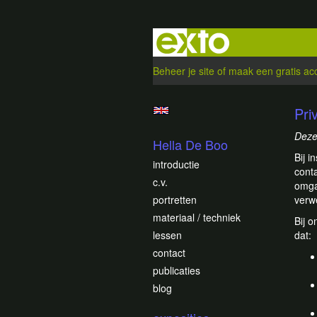
Beheer je site
of
maak een gratis ac
Pri
Deze
Hella De Boo
Bij i
introductie
cont
c.v.
omga
portretten
verwe
materiaal / techniek
Bij 
lessen
dat:
contact
publicaties
blog