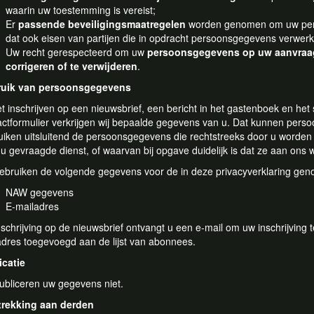
waarin uw toestemming is vereist;
Er
passende beveiligingsmaatregelen
worden genomen om uw per
dat ook eisen van partijen die in opdracht persoonsgegevens verwer
Uw recht gerespecteerd om uw
persoonsgegevens op uw aanvraag 
corrigeren of te verwijderen
.
uik van persoonsgegevens
et inschrijven op een nieuwsbrief, een bericht in het gastenboek en het 
actformulier verkrijgen wij bepaalde gegevens van u. Dat kunnen pers
uiken uitsluitend de persoonsgegevens die rechtstreeks door u worden
 u gevraagde dienst, of waarvan bij opgave duidelijk is dat ze aan ons
gebruiken de volgende gegevens voor de in deze privacyverklaring ge
NAW gegevens
E-mailadres
nschrijving op de nieuwsbrief ontvangt u een e-mail om uw inschrijving
adres toegevoegd aan de lijst van abonnees.
icatie
publiceren uw gegevens niet.
trekking aan derden