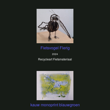
Fietsvogel Flerig
2024
Recycleart Fietsmateriaal
kauw monoprint blauwgroen