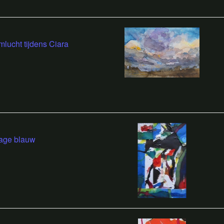
mlucht tijdens Ciara
age blauw