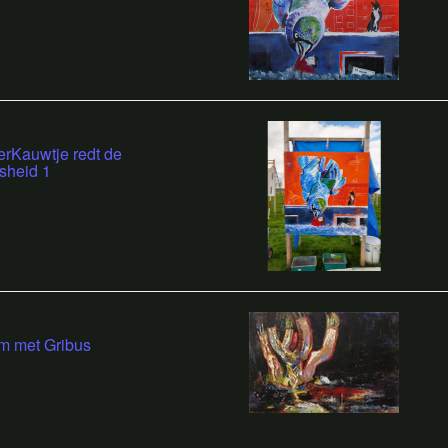
rKauwtje redt de
sheid 1
m met Gribus