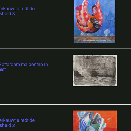
rkauwtje redt de
sheid 3
otterdam maidentrip in
ist
rkauwtje redt de
sheid 2