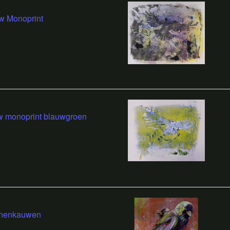
w Monoprint
w monoprint blauwgroen
enenkauwen