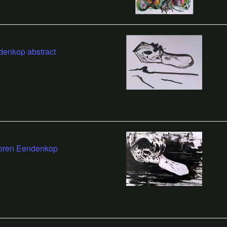
enkop abstract
loren Eendenkop