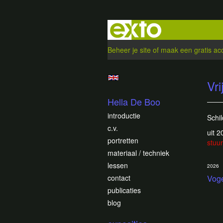
Beheer je site
of
maak een gratis ac
Vri
Hella De Boo
introductie
Schil
c.v.
uit 
portretten
stuur
materiaal / techniek
lessen
2026
contact
Voge
publicaties
blog