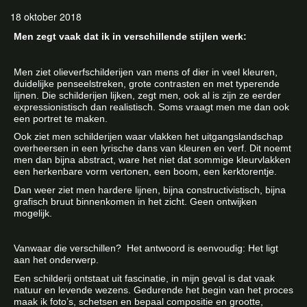
18 oktober 2018
Men zegt vaak dat ik in verschillende stijlen werk:
Men ziet olieverfschilderijen van mens of dier in veel kleuren,
duidelijke penseelstreken, grote contrasten en met typerende
lijnen. Die schilderijen lijken, zegt men, ook al is zijn ze eerder
expressionistisch dan realistisch. Soms vraagt men me dan ook
een portret te maken.
Ook ziet men schilderijen waar vlakken het uitgangslandschap
overheersen in een lyrische dans van kleuren en verf. Dit noemt
men dan bijna abstract, ware het niet dat sommige kleurvlakken
een herkenbare vorm vertonen, een boom, een kerktorentje.
Dan weer ziet men hardere lijnen, bijna constructivistisch, bijna
grafisch bruut binnenkomen in het zicht. Geen ontwijken
mogelijk.
Vanwaar die verschillen? Het antwoord is eenvoudig: Het ligt
aan het onderwerp.
Een schilderij ontstaat uit fascinatie, in mijn geval is dat vaak
natuur en levende wezens. Gedurende het begin van het proces
maak ik foto’s, schetsen en bepaal compositie en grootte,