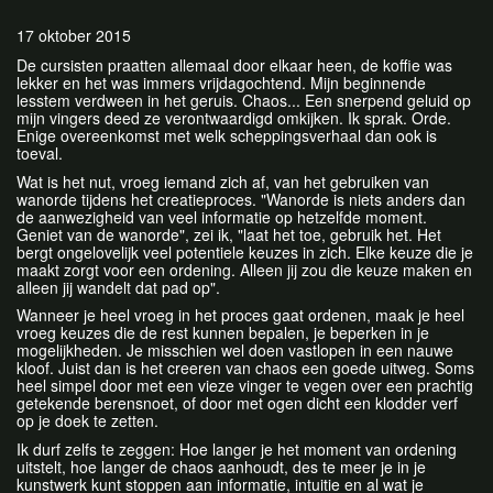
17 oktober 2015
De cursisten praatten allemaal door elkaar heen, de koffie was
lekker en het was immers vrijdagochtend. Mijn beginnende
lesstem verdween in het geruis. Chaos... Een snerpend geluid op
mijn vingers deed ze verontwaardigd omkijken. Ik sprak. Orde.
Enige overeenkomst met welk scheppingsverhaal dan ook is
toeval.
Wat is het nut, vroeg iemand zich af, van het gebruiken van
wanorde tijdens het creatieproces. "Wanorde is niets anders dan
de aanwezigheid van veel informatie op hetzelfde moment.
Geniet van de wanorde", zei ik, "laat het toe, gebruik het. Het
bergt ongelovelijk veel potentiele keuzes in zich. Elke keuze die je
maakt zorgt voor een ordening. Alleen jij zou die keuze maken en
alleen jij wandelt dat pad op".
Wanneer je heel vroeg in het proces gaat ordenen, maak je heel
vroeg keuzes die de rest kunnen bepalen, je beperken in je
mogelijkheden. Je misschien wel doen vastlopen in een nauwe
kloof. Juist dan is het creeren van chaos een goede uitweg. Soms
heel simpel door met een vieze vinger te vegen over een prachtig
getekende berensnoet, of door met ogen dicht een klodder verf
op je doek te zetten.
Ik durf zelfs te zeggen: Hoe langer je het moment van ordening
uitstelt, hoe langer de chaos aanhoudt, des te meer je in je
kunstwerk kunt stoppen aan informatie, intuitie en al wat je