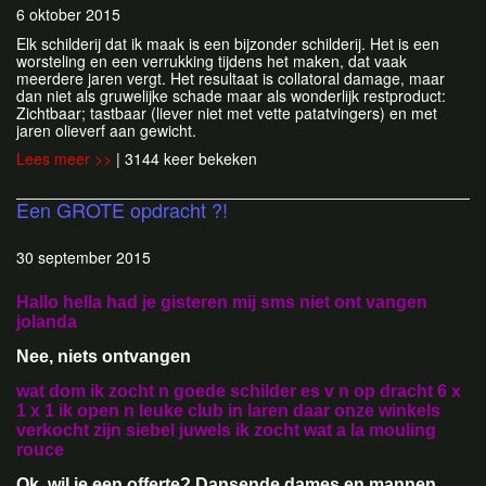
6 oktober 2015
Elk schilderij dat ik maak is een bijzonder schilderij. Het is een
worsteling en een verrukking tijdens het maken, dat vaak
meerdere jaren vergt. Het resultaat is collatoral damage, maar
dan niet als gruwelijke schade maar als wonderlijk restproduct:
Zichtbaar; tastbaar (liever niet met vette patatvingers) en met
jaren olieverf aan gewicht.
Lees meer >>
| 3144 keer bekeken
Een GROTE opdracht ?!
30 september 2015
Hallo hella had je gisteren mij sms niet ont vangen
jolanda
Nee, niets ontvangen
wat dom ik zocht n goede schilder es v n op dracht 6 x
1 x 1 ik open n leuke club in laren daar onze winkels
verkocht zijn siebel juwels ik zocht wat a la mouling
rouce
Ok, wil je een offerte? Dansende dames en mannen