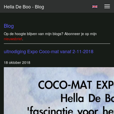
Hella De Boo - Blog
Tog
navi
Blog
Op de hoogte blijven van mijn blogs? Abonneer je op mijn
nieuwsbrief
.
uitnodiging Expo Coco-mat vanaf 2-11-2018
18 oktober 2018