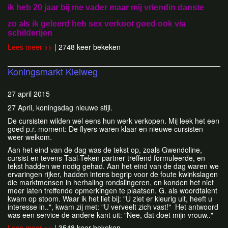
ik heb 20 jaar bij me vader maar mij vriendin danste
zo als ik geleerd heb sex verkoot goed ook via
schilderijen
Lees meer >>
| 2748 keer bekeken
Koningsmarkt Kleiweg
27 april 2015
27 April, koningsdag nieuwe stijl.
De cursisten wilden wel eens hun werk verkopen. Mij leek het een
goed p.r. moment: De flyers waren klaar en nieuwe cursisten
weer welkom.
Aan het eind van de dag was de tekst op, zoals Gwendoline,
cursist en tevens Taal-Teken partner treffend formuleerde, en
tekst hadden we nodig gehad. Aan het eind van de dag waren we
ervaringen rijker, hadden intens begrip voor de foute kwinkslagen
die marktmensen in herhaling rondslingeren, en konden het niet
meer laten treffende opmerkingen te plaatsen. G. als woordtalent
kwam op stoom. Waar ik het liet bij: "U ziet er kleurig uit, heeft u
interesse in..", kwam zij met: "U verveelt zich vast!" Het antwoord
was een service de andere kant uit: "Nee, dat doet mijn vrouw.."
Lees meer >>
| 3548 keer bekeken