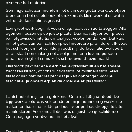
alsmede het materiaal.
Sommige schetsen monden niet uit in een groter werk, ze blijven
broeden in het schetsboek of drukken als klein werk al uit wat ik
wil, en de fascinatie is gesust.
Een groot werk begin ik voorzichtig, realistisch zo te zeggen: Alle
ogen en neuzen op de juiste plaats. Daarna volgt er een proces
van afgewisseld intuïtie en analyse, voelen en denken. Dat kan,
in het geval van een schilderij, wel meerdere jaren duren. Ik voed
het schilderij en het schilderij voedt mij, de fascinatie evalueert,
er ontstaat een dialoog net alsof je met een levend persoon
praat, overlegt, of soms zelfs schreeuwend ruzie maakt.
Daardoor pakt het ene werk heel expressief uit en het andere
zacht realistisch, of constructivistisch, of minimalistisch. Alles
staat of valt met het respect dat je kan opbrengen voor je
fascinatie, je onderwerp en de groei die er plaatsvindt.
Laatst heb ik mijn oma getekend. Oma is al 35 jaar dood. De
bijgewerkte foto was voldoende om mijn herinnering wakker te
maken en haar met liefde potlood- voor potloodstreepje te laten
manifesteren. Voor ons allebei was dit juist. De geschilderde
Oma-pogingen verdwenen in het afval.
De kleine, kleurige werken zijn puur intuïtieve werken, een