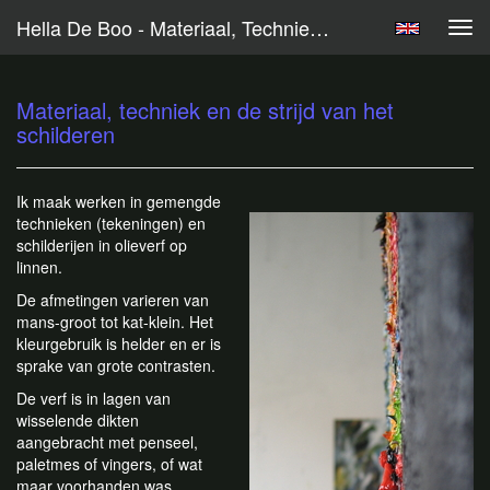
Hella De Boo - Materiaal, Techniek En De Strijd Van Het Schilderen
Tog
navi
Materiaal, techniek en de strijd van het
schilderen
Ik maak werken in gemengde
technieken (tekeningen) en
schilderijen in olieverf op
linnen.
De afmetingen varieren van
mans-groot tot kat-klein. Het
kleurgebruik is helder en er is
sprake van grote contrasten.
De verf is in lagen van
wisselende dikten
aangebracht met penseel,
paletmes of vingers, of wat
maar voorhanden was.