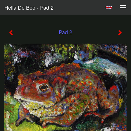
Hella De Boo - Pad 2
Tog
navi
Pad 2