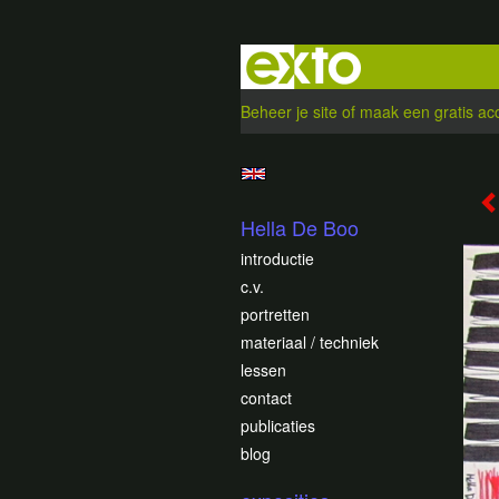
Beheer je site
of
maak een gratis ac
Hella De Boo
introductie
c.v.
portretten
materiaal / techniek
lessen
contact
publicaties
blog