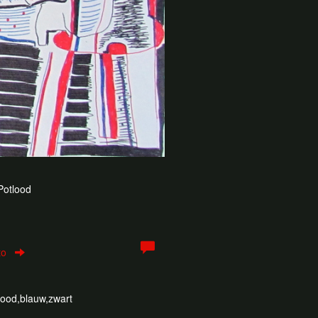
 Potlood
to
, rood,blauw,zwart