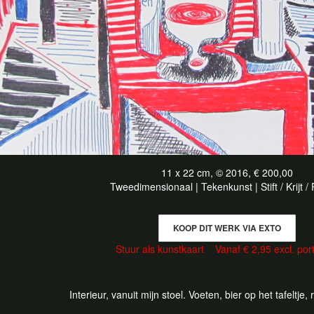
11 x 22 cm, © 2016, € 200,00
Tweedimensionaal | Tekenkunst | Stift / Krijt /
KOOP DIT WERK VIA EXTO
Stuur als kunstkaart
Vanaf € 2,95 excl. por
Interieur, vanuit mijn stoel. Voeten, bier op het tafeltje