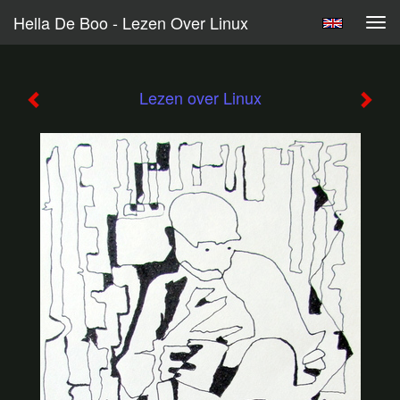
Hella De Boo - Lezen Over Linux
Tog
navi
Lezen over Linux