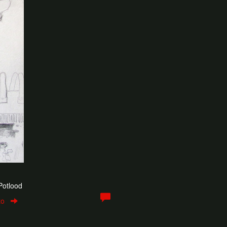
 Potlood
to