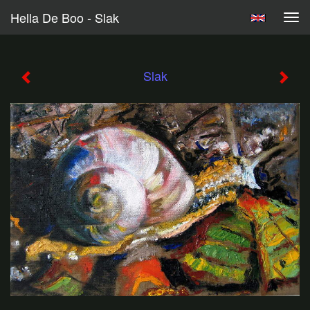
Hella De Boo - Slak
Tog
navi
Slak