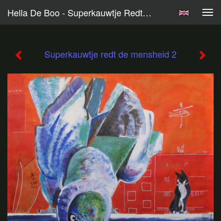
Hella De Boo - Superkauwtje Redt De Mensheid 2
Tog
navi
Superkauwtje redt de mensheid 2