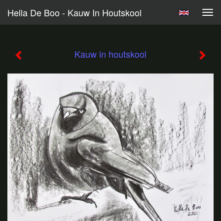
Hella De Boo - Kauw In Houtskool
Tog
navi
Kauw in houtskool