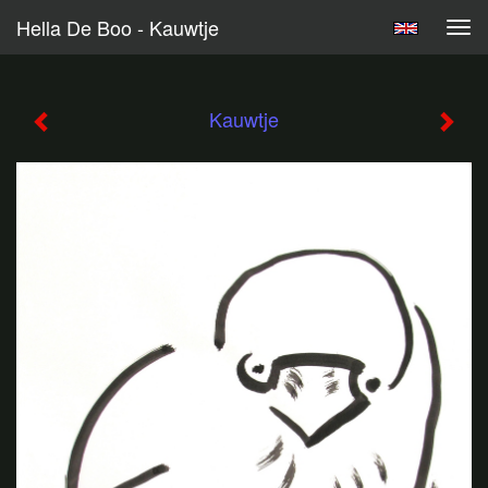
Hella De Boo - Kauwtje
Tog
navi
Kauwtje