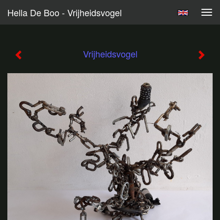
Hella De Boo - Vrijheidsvogel
Tog
navi
Vrijheidsvogel