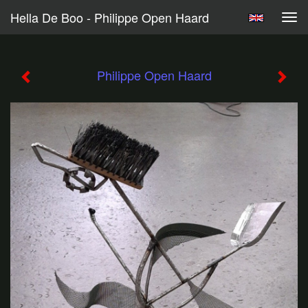
Hella De Boo - Philippe Open Haard
Tog
navi
Philippe Open Haard