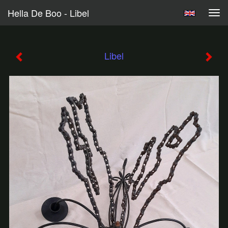
Hella De Boo - Libel
Tog
navi
Libel