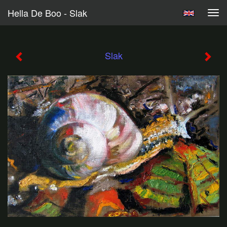
Hella De Boo - Slak
Tog
navi
Slak