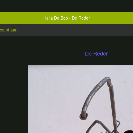
Hella De Boo
De Reder
count aan
.
De Reder