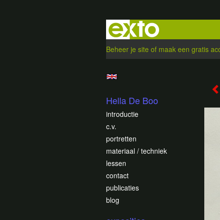
Beheer je site
of
maak een gratis ac
Hella De Boo
introductie
c.v.
portretten
materiaal / techniek
lessen
contact
publicaties
blog