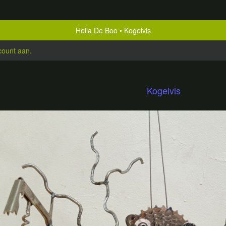
Hella De Boo
Kogelvis
count aan
.
Kogelvis