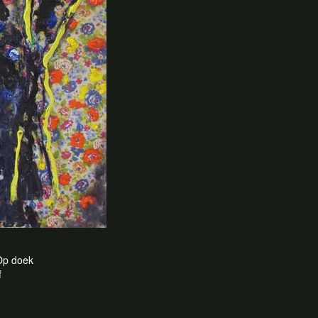
 Op doek
f