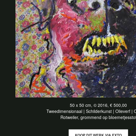
50 x 50 cm, © 2016, € 500,00
Tweedimensionaal | Schilderkunst | Olieverf |
Rotweiler, grommend op bloemetjessto
KOOP DIT WERK VIA EXTO